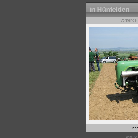
in Hünfelden
Vorherige
hod
Diese Sei