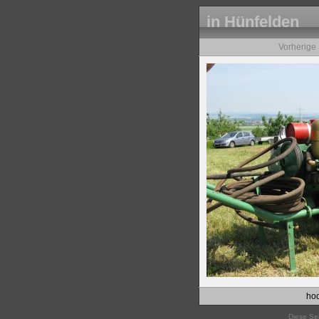
in Hünfelden
Vorherige
hod
Diese Sei