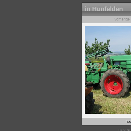
in Hünfelden
Vorherige
hod
Diese Sei