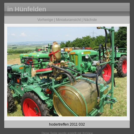
in Hünfelden
Vorherige
|
Miniaturansicht
|
Nächste
hodertreffen 2011 032
Diese Seite wurde erstellt mit
XnView