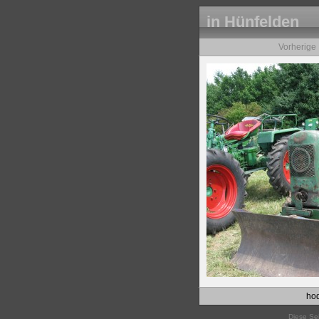
in Hünfelden
Vorherige
hod
Diese Sei