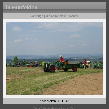
in Hünfelden
Vorherige
|
Miniaturansicht
|
Nächste
hodertreffen 2011 043
Diese Seite wurde erstellt mit
XnView