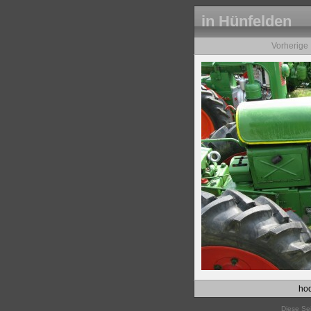
in Hünfelden
Vorherige
hod
Diese Sei