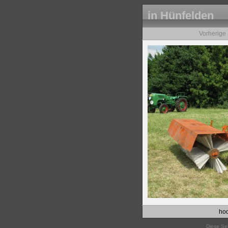
in Hünfelden
Vorherige
hod
Diese Sei