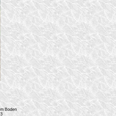
rem Boden
63