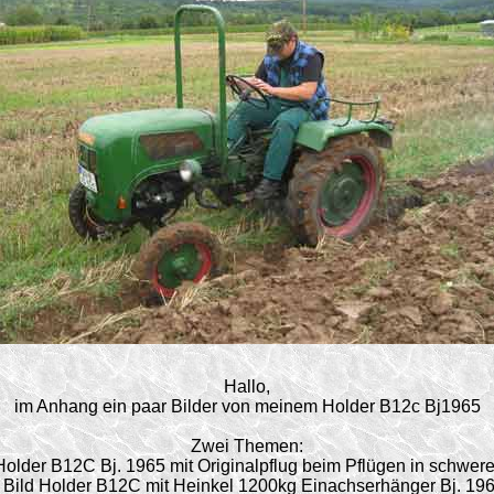
Hallo,
im Anhang ein paar Bilder von meinem Holder B12c Bj1965
Zwei Themen:
 Holder B12C Bj. 1965 mit Originalpflug beim Pflügen in schwe
 Bild Holder B12C mit Heinkel 1200kg Einachserhänger Bj. 19