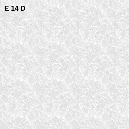
E 14 D