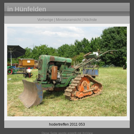
in Hünfelden
Vorherige
|
Miniaturansicht
|
Nächste
hodertreffen 2011 053
Diese Seite wurde erstellt mit
XnView