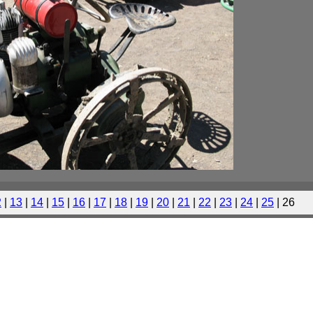
2
|
13
|
14
|
15
|
16
|
17
|
18
|
19
|
20
|
21
|
22
|
23
|
24
|
25
| 26