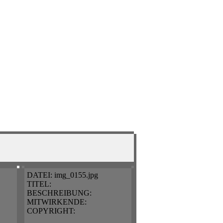
DATEI:
img_0155.jpg
TITEL:
BESCHREIBUNG:
MITWIRKENDE:
COPYRIGHT: