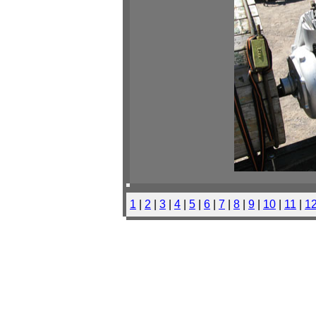
1
|
2
|
3
|
4
|
5
|
6
|
7
|
8
|
9
|
10
|
11
|
1